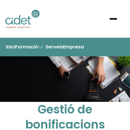
Inici
Formació
Serveis
Empresa
Gestió de
bonificacions