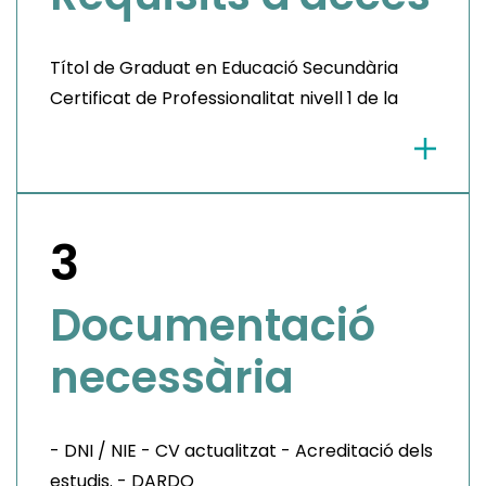
Títol de Graduat en Educació Secundària
Certificat de Professionalitat nivell 1 de la
mateixa àrea Prova d’accés a grau mitjà
(PAGM) PAU per a més grans de 25 anys
3
Documentació
necessària
- DNI / NIE - CV actualitzat - Acreditació dels
estudis. - DARDO